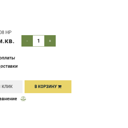
08 HP
.кв.
-
+
Увеличить
оплаты
доставки
1 КЛИК
В КОРЗИНУ
равнение