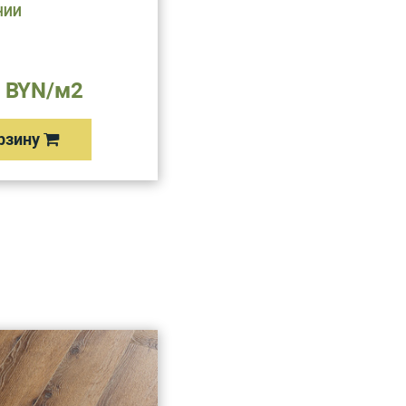
ЧИИ
 BYN/м2
рзину