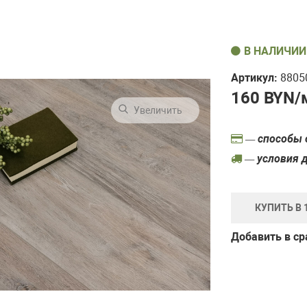
В НАЛИЧИИ
Артикул:
8805
160
BYN/м
Увеличить
— способы 
— условия 
КУПИТЬ В 
Добавить в с