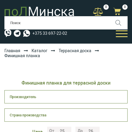
0
0
+375 33 697-22-02
Главная
Каталог
Террасная доска
Финишная планка
КАТАЛОГ
УСЛУГИ
Финишная планка для террасной доски
АКЦИИ
ОПЛАТА/ДОСТАВКА
БЛОГ
КОНТАКТЫ
От
До
Цена