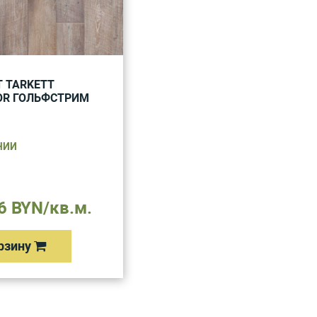
 TARKETT
OR ГОЛЬФСТРИМ
ЧИИ
6 BYN/кв.м.
рзину