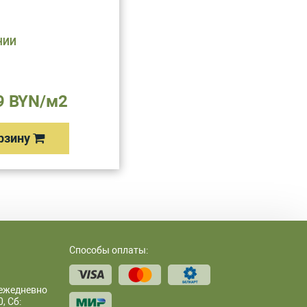
ЧИИ
9 BYN/м2
рзину
Способы оплаты:
 ежедневно
, Сб: