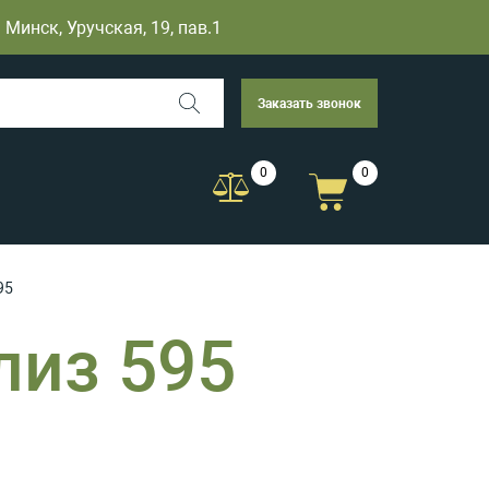
Минск, Уручская, 19, пав.1
Заказать звонок
0
0
95
лиз 595