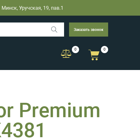
Минск, Уручская, 19, пав.1
Заказать звонок
0
0
oor Premium
К4381