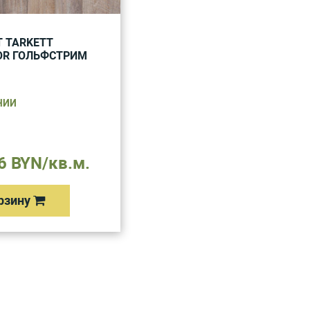
 TARKETT
OR ГОЛЬФСТРИМ
ЧИИ
6 BYN/кв.м.
рзину