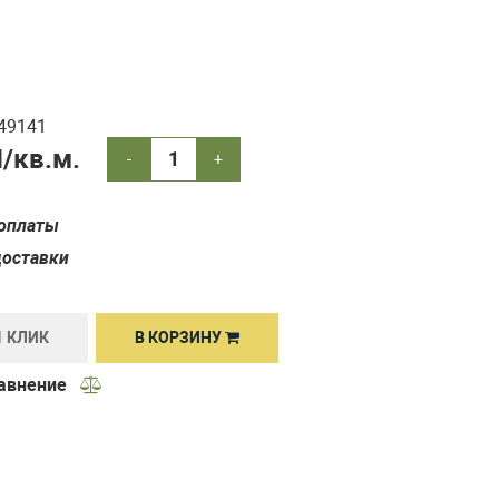
49141
/кв.м.
-
+
оплаты
доставки
1 КЛИК
В КОРЗИНУ
равнение