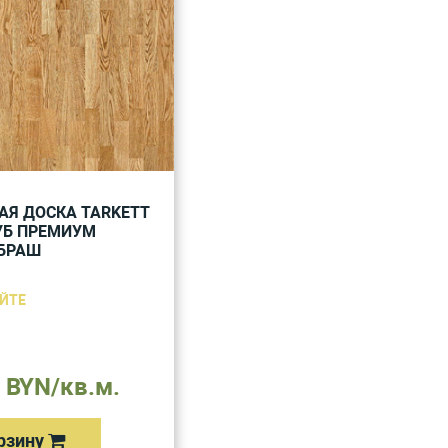
АЯ ДОСКА TARKETT
УБ ПРЕМИУМ
БРАШ
ЙТЕ
 BYN/кв.м.
рзину