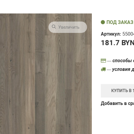
ПОД ЗАКАЗ
Увеличить
Артикул:
5500
181.7
BYN
— способы 
— условия 
КУПИТЬ В 
Добавить в с