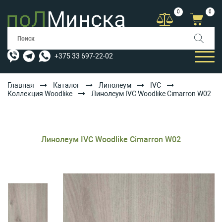
0
0
+375 33 697-22-02
Главная
Каталог
Линолеум
IVC
Коллекция Woodlike
Линолеум IVC Woodlike Cimarron W02
КАТАЛОГ
УСЛУГИ
Линолеум IVC Woodlike Cimarron W02
АКЦИИ
ОПЛАТА/ДОСТАВКА
БЛОГ
КОНТАКТЫ