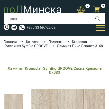
0
0
+375 33 697-22-02
Главная
Каталог
Ламинат
Kronostar
Коллекция SymBio GROOVE
Ламинат Пино Леванте 3168
КАТАЛОГ
УСЛУГИ
Ламинат Kronostar SymBio GROOVE Сосна Кремона
АКЦИИ
D7083
ОПЛАТА/ДОСТАВКА
БЛОГ
КОНТАКТЫ